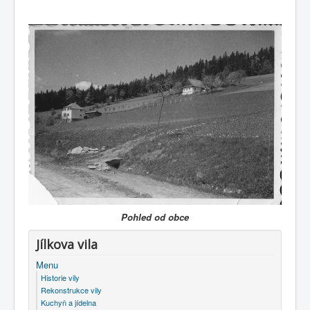
Pohled od obce
Jílkova vila
Menu
Historie vily
Rekonstrukce vily
Kuchyň a jídelna