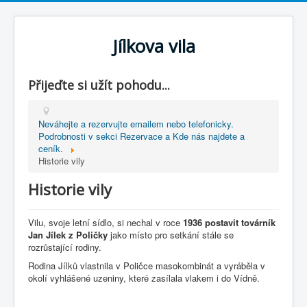
Jílkova vila
Přijeďte si užít pohodu...
Neváhejte a rezervujte emailem nebo telefonicky.
Podrobnosti v sekci Rezervace a Kde nás najdete a
ceník.
Historie vily
Historie vily
Vilu, svoje letní sídlo, si nechal v roce
1936
postavit továrník
Jan Jílek z Poličky
jako místo pro setkání stále se
rozrůstající rodiny.
Rodina Jílků vlastnila v Poličce masokombinát a vyráběla v
okolí vyhlášené uzeniny, které zasílala vlakem i do Vídně.