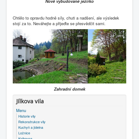
Nově vybudované jezírko
Chtělo to opravdu hodně síly, chuti a nadšení, ale výsledek
stojí za to. Neváhejte a přijeďte se přesvědčit sami.
Zahradní domek
Jílkova vila
Menu
Historie vily
Rekonstrukce vily
Kuchyň a jídelna
Ložnice
Knihovna