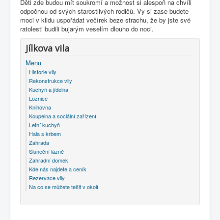
Děti zde budou mít soukromí a možnost si alespoň na chvíli
odpočnou od svých starostlivých rodičů. Vy si zase budete
moci v klidu uspořádat večírek beze strachu, že by jste své
ratolesti budili bujarým veselím dlouho do noci.
Jílkova vila
Menu
Historie vily
Rekonstrukce vily
Kuchyň a jídelna
Ložnice
Knihovna
Koupelna a sociální zařízení
Letní kuchyň
Hala s krbem
Zahrada
Sluneční lázně
Zahradní domek
Kde nás najdete a ceník
Rezervace vily
Na co se můžete tešit v okolí